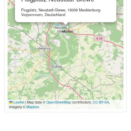
Flugplatz, Neustadt-Glewe, 19306 Mecklenburg-
Vorpommern, Deutschland
Leaflet
|
Map data ©
OpenStreetMap
contributors,
CC-BY-SA
,
Imagery ©
Mapbox