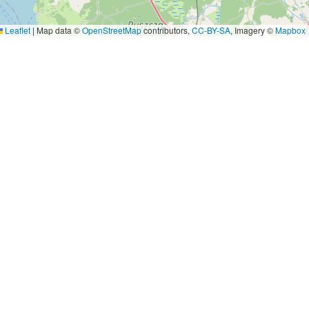
Leaflet
|
Map data ©
OpenStreetMap
contributors,
CC-BY-SA
, Imagery ©
Mapbox