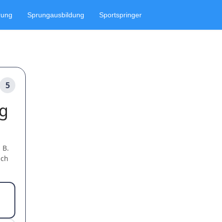
rung
Sprungausbildung
Sportspringer
5
ng
 B.
ach